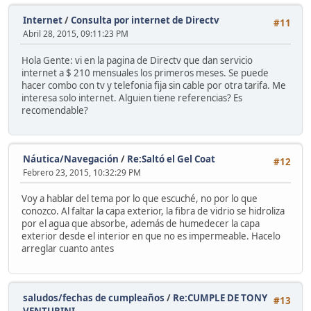
Internet
/
Consulta por internet de Directv
#11
Abril 28, 2015, 09:11:23 PM
Hola Gente: vi en la pagina de Directv que dan servicio
internet a $ 210 mensuales los primeros meses. Se puede
hacer combo con tv y telefonia fija sin cable por otra tarifa. Me
interesa solo internet. Alguien tiene referencias? Es
recomendable?
Náutica/Navegación
/
Re:Saltó el Gel Coat
#12
Febrero 23, 2015, 10:32:29 PM
Voy a hablar del tema por lo que escuché, no por lo que
conozco. Al faltar la capa exterior, la fibra de vidrio se hidroliza
por el agua que absorbe, además de humedecer la capa
exterior desde el interior en que no es impermeable. Hacelo
arreglar cuanto antes
saludos/fechas de cumpleaños
/
Re:CUMPLE DE TONY
#13
VENTURINI