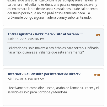
escalera de una sola hoja contra la pared apoyada en la tierra.
La tierra en el delta no es dura, una pata se empezó a clavar y
caí en cámara lenta desde unos 5 escalones. Pude saltar cerca
del suelo por lo que no me pasó absolutamente nada. La
próxima le pongo alguna madera plana y subo tanteando.
Entre Ligustros
/
Re:Primera visita al terreno !!!!
#9
Junio 18, 2015, 07:53:07 PM
Felicitaciones, solo maleza o hay árboles para cortar? El sábado
hacía frio, quién es el valiente que está en remerita?
Internet
/
Re:Consulta por internet de Directv
#10
Abril 30, 2015, 10:31:16 AM
Efectivamente como dice Tincho, acabo de llamar a Directv y el
servicio es solo para Cordoba y Mendoza