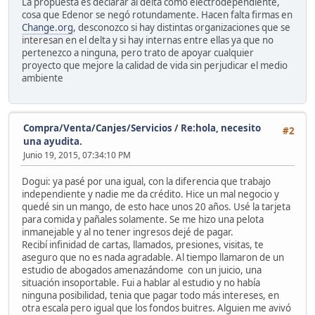
La propuesta es declarar al delta como electrodependiente,
cosa que Edenor se negó rotundamente. Hacen falta firmas en
Change.org
, desconozco si hay distintas organizaciones que se
interesan en el delta y si hay internas entre ellas ya que no
pertenezco a ninguna, pero trato de apoyar cualquier
proyecto que mejore la calidad de vida sin perjudicar el medio
ambiente
Compra/Venta/Canjes/Servicios
/
Re:hola, necesito
#2
una ayudita.
Junio 19, 2015, 07:34:10 PM
Dogui: ya pasé por una igual, con la diferencia que trabajo
independiente y nadie me da crédito. Hice un mal negocio y
quedé sin un mango, de esto hace unos 20 años. Usé la tarjeta
para comida y pañales solamente. Se me hizo una pelota
inmanejable y al no tener ingresos dejé de pagar.
Recibí infinidad de cartas, llamados, presiones, visitas, te
aseguro que no es nada agradable. Al tiempo llamaron de un
estudio de abogados amenazándome con un juicio, una
situación insoportable. Fui a hablar al estudio y no había
ninguna posibilidad, tenia que pagar todo más intereses, en
otra escala pero igual que los fondos buitres. Alguien me avivó