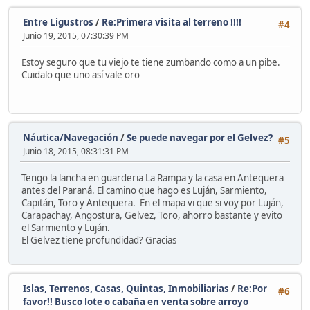
Entre Ligustros
/
Re:Primera visita al terreno !!!!
#4
Junio 19, 2015, 07:30:39 PM
Estoy seguro que tu viejo te tiene zumbando como a un pibe.
Cuidalo que uno así vale oro
Náutica/Navegación
/
Se puede navegar por el Gelvez?
#5
Junio 18, 2015, 08:31:31 PM
Tengo la lancha en guarderia La Rampa y la casa en Antequera
antes del Paraná. El camino que hago es Luján, Sarmiento,
Capitán, Toro y Antequera. En el mapa vi que si voy por Luján,
Carapachay, Angostura, Gelvez, Toro, ahorro bastante y evito
el Sarmiento y Luján.
El Gelvez tiene profundidad? Gracias
Islas, Terrenos, Casas, Quintas, Inmobiliarias
/
Re:Por
#6
favor!! Busco lote o cabaña en venta sobre arroyo