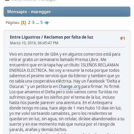
Mensajes - maregger
2
3
...
5
Páginas
1
Entre Ligustros
/
Reclamos por falta de luz
#1
Marzo 10, 2016, 06:45:47 PM
Vivo en zona norte de GBA y en algunos comercios está para
retirar gratis un semanario llamado Prensa Libre. Me
encuentro que en la tapa hay un título: ISLEÑOS RECLAMAN
ENERGIA ELECTRICA. No voy a resumir la nota porque todos
sabemos el pesimo servicio que da Edenor y tambien que yo
no sabía una cooperativa eléctrica. Hay un Facebook "Delta a
Oscuras " y un petitorio en
Change.org
para firmar. Yo firmé.
Los que amamos el Delta pero solo vamos como Turistas no
sufrimos igual que los isleños por el tema de la luz, incluso
hasta nos puede parecer una aventura. En el Antequera
donde tengo mi casa, hace algo de 1 mes hubo 10 dias sin luz,
yo me volví sorteando camalotes, pero los residentes se
quedaron sin luz, sin agua, sin celular, diríase abandonados a su
suerte y en ese momento más que nunca por el riesgo de
yararás, arañas y demás bichos.