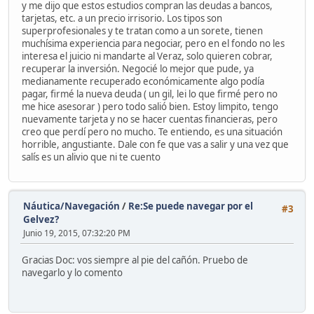
y me dijo que estos estudios compran las deudas a bancos,
tarjetas, etc. a un precio irrisorio. Los tipos son
superprofesionales y te tratan como a un sorete, tienen
muchísima experiencia para negociar, pero en el fondo no les
interesa el juicio ni mandarte al Veraz, solo quieren cobrar,
recuperar la inversión. Negocié lo mejor que pude, ya
medianamente recuperado económicamente algo podía
pagar, firmé la nueva deuda ( un gil, lei lo que firmé pero no
me hice asesorar ) pero todo salió bien. Estoy limpito, tengo
nuevamente tarjeta y no se hacer cuentas financieras, pero
creo que perdí pero no mucho. Te entiendo, es una situación
horrible, angustiante. Dale con fe que vas a salir y una vez que
salís es un alivio que ni te cuento
Náutica/Navegación
/
Re:Se puede navegar por el
#3
Gelvez?
Junio 19, 2015, 07:32:20 PM
Gracias Doc: vos siempre al pie del cañón. Pruebo de
navegarlo y lo comento