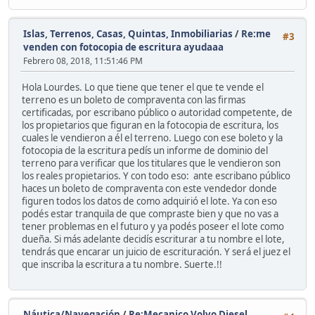
Islas, Terrenos, Casas, Quintas, Inmobiliarias
/
Re:me
#3
venden con fotocopia de escritura ayudaaa
Febrero 08, 2018, 11:51:46 PM
Hola Lourdes. Lo que tiene que tener el que te vende el
terreno es un boleto de compraventa con las firmas
certificadas, por escribano público o autoridad competente, de
los propietarios que figuran en la fotocopia de escritura, los
cuales le vendieron a él el terreno. Luego con ese boleto y la
fotocopia de la escritura pedís un informe de dominio del
terreno para verificar que los titulares que le vendieron son
los reales propietarios. Y con todo eso: ante escribano público
haces un boleto de compraventa con este vendedor donde
figuren todos los datos de como adquirió el lote. Ya con eso
podés estar tranquila de que compraste bien y que no vas a
tener problemas en el futuro y ya podés poseer el lote como
dueña. Si más adelante decidís escriturar a tu nombre el lote,
tendrás que encarar un juicio de escrituración. Y será el juez el
que inscriba la escritura a tu nombre. Suerte.!!
Náutica/Navegación
/
Re:Mecanico Volvo Diesel