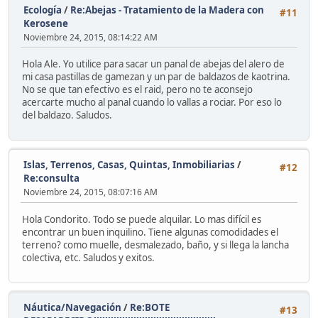
Ecología
/
Re:Abejas - Tratamiento de la Madera con
#11
Kerosene
Noviembre 24, 2015, 08:14:22 AM
Hola Ale. Yo utilice para sacar un panal de abejas del alero de
mi casa pastillas de gamezan y un par de baldazos de kaotrina.
No se que tan efectivo es el raid, pero no te aconsejo
acercarte mucho al panal cuando lo vallas a rociar. Por eso lo
del baldazo. Saludos.
Islas, Terrenos, Casas, Quintas, Inmobiliarias
/
#12
Re:consulta
Noviembre 24, 2015, 08:07:16 AM
Hola Condorito. Todo se puede alquilar. Lo mas difícil es
encontrar un buen inquilino. Tiene algunas comodidades el
terreno? como muelle, desmalezado, baño, y si llega la lancha
colectiva, etc. Saludos y exitos.
Náutica/Navegación
/
Re:BOTE
#13