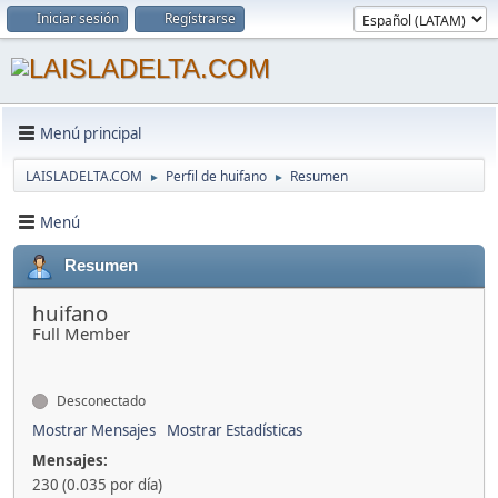
Iniciar sesión
Regístrarse
Menú principal
LAISLADELTA.COM
Perfil de huifano
Resumen
►
►
Menú
Resumen
huifano
Full Member
Desconectado
Mostrar Mensajes
Mostrar Estadísticas
Mensajes:
230 (0.035 por día)