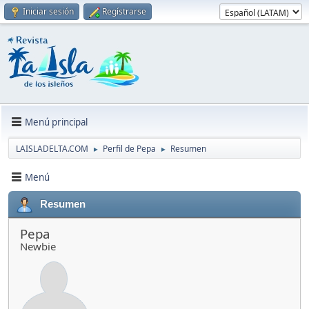
Iniciar sesión
Regístrarse
Menú principal
LAISLADELTA.COM
Perfil de Pepa
Resumen
►
►
Menú
Resumen
Pepa
Newbie