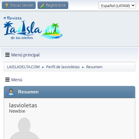
Iniciar sesión
Regístrarse
Menú principal
LAISLADELTA.COM
Perfil de lasvioletas
Resumen
►
►
Menú
Resumen
lasvioletas
Newbie