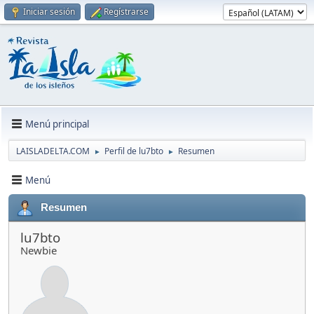
Iniciar sesión
Regístrarse
Menú principal
LAISLADELTA.COM
Perfil de lu7bto
Resumen
►
►
Menú
Resumen
lu7bto
Newbie