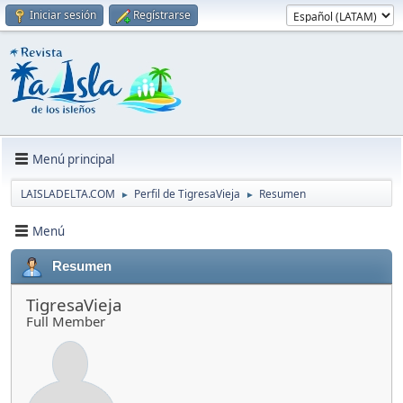
Iniciar sesión
Regístrarse
Menú principal
LAISLADELTA.COM
Perfil de TigresaVieja
Resumen
►
►
Menú
Resumen
TigresaVieja
Full Member