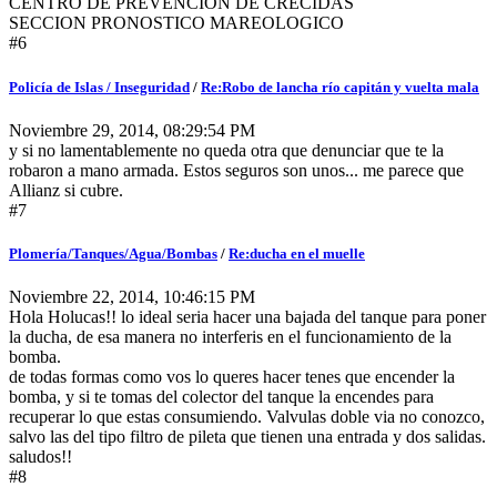
CENTRO DE PREVENCION DE CRECIDAS
SECCION PRONOSTICO MAREOLOGICO
#6
Policía de Islas / Inseguridad
/
Re:Robo de lancha río capitán y vuelta mala
Noviembre 29, 2014, 08:29:54 PM
y si no lamentablemente no queda otra que denunciar que te la
robaron a mano armada. Estos seguros son unos... me parece que
Allianz si cubre.
#7
Plomería/Tanques/Agua/Bombas
/
Re:ducha en el muelle
Noviembre 22, 2014, 10:46:15 PM
Hola Holucas!! lo ideal seria hacer una bajada del tanque para poner
la ducha, de esa manera no interferis en el funcionamiento de la
bomba.
de todas formas como vos lo queres hacer tenes que encender la
bomba, y si te tomas del colector del tanque la encendes para
recuperar lo que estas consumiendo. Valvulas doble via no conozco,
salvo las del tipo filtro de pileta que tienen una entrada y dos salidas.
saludos!!
#8