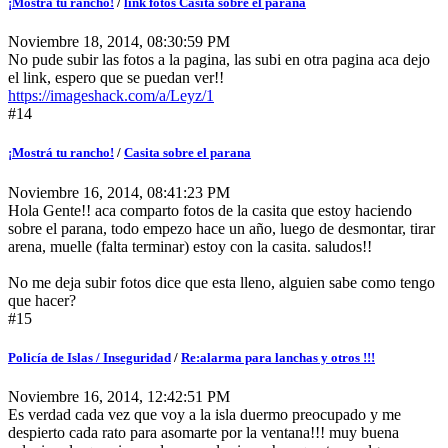
¡Mostrá tu rancho!
/
link fotos Casita sobre el parana
Noviembre 18, 2014, 08:30:59 PM
No pude subir las fotos a la pagina, las subi en otra pagina aca dejo
el link, espero que se puedan ver!!
https://imageshack.com/a/Leyz/1
#14
¡Mostrá tu rancho!
/
Casita sobre el parana
Noviembre 16, 2014, 08:41:23 PM
Hola Gente!! aca comparto fotos de la casita que estoy haciendo
sobre el parana, todo empezo hace un año, luego de desmontar, tirar
arena, muelle (falta terminar) estoy con la casita. saludos!!
No me deja subir fotos dice que esta lleno, alguien sabe como tengo
que hacer?
#15
Policía de Islas / Inseguridad
/
Re:alarma para lanchas y otros !!!
Noviembre 16, 2014, 12:42:51 PM
Es verdad cada vez que voy a la isla duermo preocupado y me
despierto cada rato para asomarte por la ventana!!! muy buena