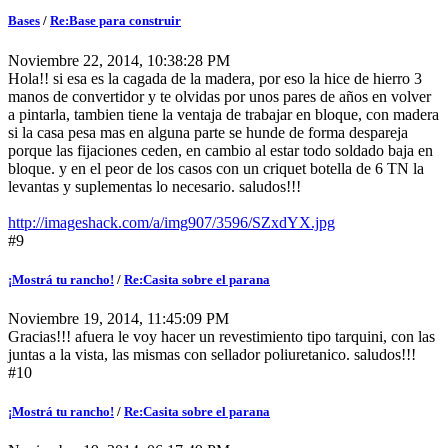
Bases
/
Re:Base para construir
Noviembre 22, 2014, 10:38:28 PM
Hola!! si esa es la cagada de la madera, por eso la hice de hierro 3
manos de convertidor y te olvidas por unos pares de años en volver
a pintarla, tambien tiene la ventaja de trabajar en bloque, con madera
si la casa pesa mas en alguna parte se hunde de forma despareja
porque las fijaciones ceden, en cambio al estar todo soldado baja en
bloque. y en el peor de los casos con un criquet botella de 6 TN la
levantas y suplementas lo necesario. saludos!!!
http://imageshack.com/a/img907/3596/SZxdYX.jpg
#9
¡Mostrá tu rancho!
/
Re:Casita sobre el parana
Noviembre 19, 2014, 11:45:09 PM
Gracias!!! afuera le voy hacer un revestimiento tipo tarquini, con las
juntas a la vista, las mismas con sellador poliuretanico. saludos!!!
#10
¡Mostrá tu rancho!
/
Re:Casita sobre el parana