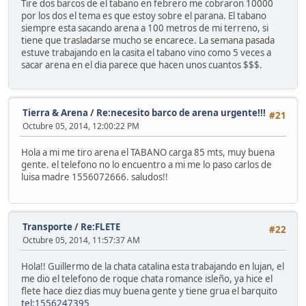
Tire dos barcos de el tabano en febrero me cobraron 10000
por los dos el tema es que estoy sobre el parana. El tabano
siempre esta sacando arena a 100 metros de mi terreno, si
tiene que trasladarse mucho se encarece. La semana pasada
estuve trabajando en la casita el tabano vino como 5 veces a
sacar arena en el dia parece que hacen unos cuantos $$$.
Tierra & Arena
/
Re:necesito barco de arena urgente!!!
#21
Octubre 05, 2014, 12:00:22 PM
Hola a mi me tiro arena el TABANO carga 85 mts, muy buena
gente. el telefono no lo encuentro a mi me lo paso carlos de
luisa madre 1556072666. saludos!!
Transporte
/
Re:FLETE
#22
Octubre 05, 2014, 11:57:37 AM
Hola!! Guillermo de la chata catalina esta trabajando en lujan, el
me dio el telefono de roque chata romance isleño, ya hice el
flete hace diez dias muy buena gente y tiene grua el barquito
tel:1556247395