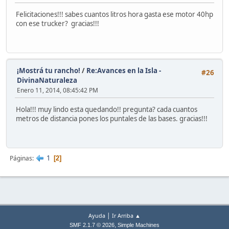
Felicitaciones!!! sabes cuantos litros hora gasta ese motor 40hp
con ese trucker? gracias!!!
¡Mostrá tu rancho!
/
Re:Avances en la Isla -
#26
DivinaNaturaleza
Enero 11, 2014, 08:45:42 PM
Hola!!! muy lindo esta quedando!! pregunta? cada cuantos
metros de distancia pones los puntales de las bases. gracias!!!
1
Páginas
2
|
Ayuda
Ir Arriba ▲
,
SMF 2.1.7 © 2026
Simple Machines