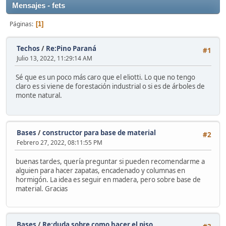
Mensajes - fets
Páginas
1
Techos
/
Re:Pino Paraná
#1
Julio 13, 2022, 11:29:14 AM
Sé que es un poco más caro que el eliotti. Lo que no tengo
claro es si viene de forestación industrial o si es de árboles de
monte natural.
Bases
/
constructor para base de material
#2
Febrero 27, 2022, 08:11:55 PM
buenas tardes, quería preguntar si pueden recomendarme a
alguien para hacer zapatas, encadenado y columnas en
hormigón. La idea es seguir en madera, pero sobre base de
material. Gracias
Bases
/
Re:duda sobre como hacer el piso