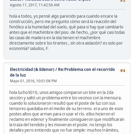
#3
Agosto 11, 2017, 11:42:56 AM
hola a todos, yo pensé algo parecido para cuando encare la
construcción, pero me pregunto cómo será la reacción del
fenólico a la humedad del suelo, qué pasa si hay que cambiarlo
antes que el machimbre del piso. de hecho, ¿por qué casi todas
las casas de madera en la isla tienen el machimbre
directamente sobre los tirantes , sin otra aislación? es solo por
economía? saludos, F.
Electricidad (& Edenor)
/
Re:Problema con el recorrido
#4
de la luz
Mayo 01, 2016, 10:01:08 PM
hola lucho3010, unos amigos comparon un lote en la 2da
sección y saltó un problema entre los vecinos con la mensura.
cuando lo solucionaron resultó que el poste de luz con sus
tensores quedaba en el medio de su terreno. era uno de esos
postes altos que arman para cruzar el río. ellos hicieron el
reclamo en edenor y finalmente consiguieron que modificaran
la traza del tendido y les movieran el poste. no tengo los
detalles pero entiendo que no fue simple: muchos trámites,