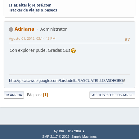
IslaDeltaTigreJosé.com
Tracker de viajes & paseos
Adriana
Administrator
Agosto 01, 2012, 03:14:43 PM
#7
Con explorer pude. Gracias Gus
http://picasaweb.google.com/laisladelta/LASCUATRILLIZASDEORO
#
Páginas
1
IR ARRIBA
ACCIONES DEL USUARIO
|
Ayuda
Ir Arriba ▲
,
SMF 2.1.7 © 2026
Simple Machines