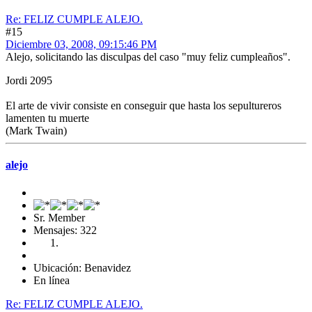
Re: FELIZ CUMPLE ALEJO.
#15
Diciembre 03, 2008, 09:15:46 PM
Alejo, solicitando las disculpas del caso "muy feliz cumpleaños".
Jordi 2095
El arte de vivir consiste en conseguir que hasta los sepultureros
lamenten tu muerte
(Mark Twain)
alejo
Sr. Member
Mensajes: 322
Ubicación: Benavidez
En línea
Re: FELIZ CUMPLE ALEJO.