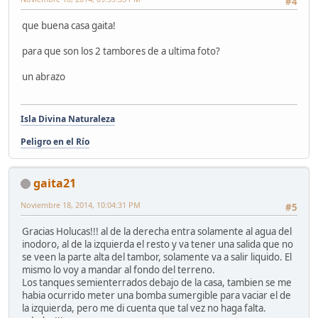
#4
que buena casa gaita!
para que son los 2 tambores de a ultima foto?
un abrazo
Isla Divina Naturaleza
Peligro en el Río
gaita21
Noviembre 18, 2014, 10:04:31 PM
#5
Gracias Holucas!!! al de la derecha entra solamente al agua del
inodoro, al de la izquierda el resto y va tener una salida que no
se veen la parte alta del tambor, solamente va a salir liquido. El
mismo lo voy a mandar al fondo del terreno.
Los tanques semienterrados debajo de la casa, tambien se me
habia ocurrido meter una bomba sumergible para vaciar el de
la izquierda, pero me di cuenta que tal vez no haga falta.