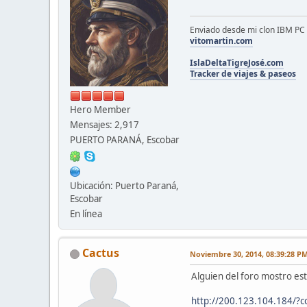
Enviado desde mi clon IBM P
vitomartin.com
IslaDeltaTigreJosé.com
Tracker de viajes & paseos
Hero Member
Mensajes: 2,917
PUERTO PARANÁ, Escobar
Ubicación: Puerto Paraná,
Escobar
En línea
Cactus
Noviembre 30, 2014, 08:39:28 P
Alguien del foro mostro est
http://200.123.104.184