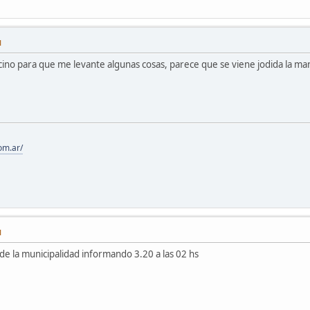
M
ecino para que me levante algunas cosas, parece que se viene jodida la man
om.ar/
M
 de la municipalidad informando 3.20 a las 02 hs