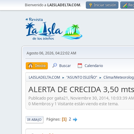
Bienvenido a
LAISLADELTA.COM
.
Iniciar sesión
Reg
Agosto 06, 2026, 04:22:02 AM
Inicio
Buscar
Calendario
LAISLADELTA.COM
"ASUNTO ISLEÑO"
Clima/Meteorolog
►
►
ALERTA DE CRECIDA 3,50 mt
Publicado por gaita21, Noviembre 30, 2014, 10:03:39 A
0 Miembros y 1 Visitante están viendo este tema.
2
Páginas
1
IR ABAJO