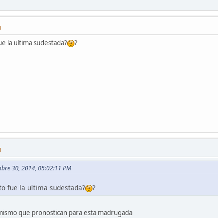
M
ue la ultima sudestada?
?
M
mbre 30, 2014, 05:02:11 PM
o fue la ultima sudestada?
?
o mismo que pronostican para esta madrugada