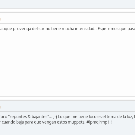
M
o auque provenga del sur no tiene mucha intensidad.. Esperemos que pase 
M
oro "repuntes & bajantes"... ;-) Lo que me tiene loco es el tema de la luz,
er cuando baja para que vengan estos muppets, #lpmqlrmp !!!