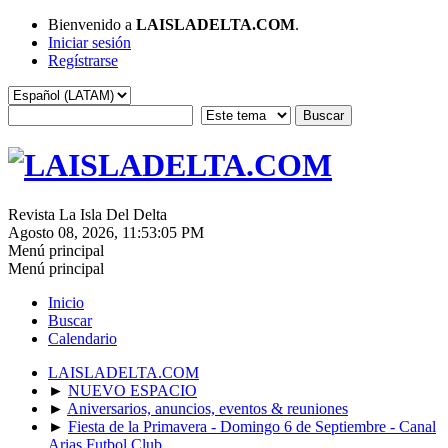
Bienvenido a
LAISLADELTA.COM
.
Iniciar sesión
Regístrarse
Revista La Isla Del Delta
Agosto 08, 2026, 11:53:05 PM
Menú principal
Menú principal
Inicio
Buscar
Calendario
LAISLADELTA.COM
►
NUEVO ESPACIO
►
Aniversarios, anuncios, eventos & reuniones
►
Fiesta de la Primavera - Domingo 6 de Septiembre - Canal
Arias Futbol Club