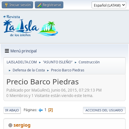
Iniciar sesión
Regístrarse
Menú principal
LAISLADELTA.COM
"ASUNTO ISLEÑO"
Construcción
►
►
Defensa de la Costa
Precio Barco Piedras
►
►
Precio Barco Piedras
Publicado por MaGuRnO, Junio 06, 2015, 07:29:13 PM
0 Miembros y 1 Visitante están viendo este tema.
1
Páginas
2
IR ABAJO
ACCIONES DEL USUARIO
sergiog