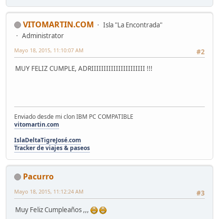
VITOMARTIN.COM
Isla "La Encontrada"
Administrator
Mayo 18, 2015, 11:10:07 AM
#2
MUY FELIZ CUMPLE, ADRIIIIIIIIIIIIIIIIIIIIII !!!
Enviado desde mi clon IBM PC COMPATIBLE
vitomartin.com
IslaDeltaTigreJosé.com
Tracker de viajes & paseos
Pacurro
Mayo 18, 2015, 11:12:24 AM
#3
Muy Feliz Cumpleaños ,,,