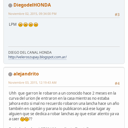
DiegodelHONDA
Noviembre 02, 2015, 09:34:00 PM
#3
LPM
DIEGO DEL CANAL HONDA
http://veleroszupay.blogspot.com.ar/
alejandrito
Noviembre 03, 2015, 12:19:43 AM
#4
Uhh que garron le robaron a un conocido hace 2 meses en la
curva del urion (le entraron en la casa mientras no estaba
)ahora esto si mal no recuerdo robaron una lancha hace un año
también en capitán y parana lo publicaron acá ese lugar ay
alguien que se dedica a robar lanchas ay que estar atento ya va
a caer
??