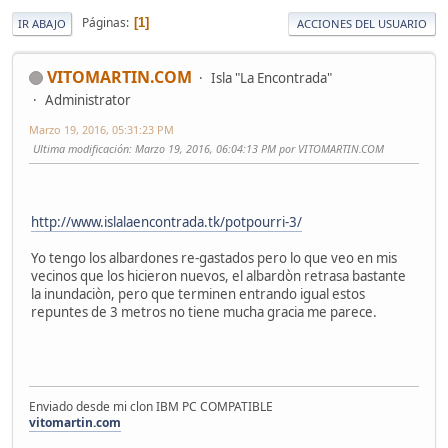
Páginas
1
IR ABAJO
ACCIONES DEL USUARIO
VITOMARTIN.COM
Isla "La Encontrada"
Administrator
Marzo 19, 2016, 05:31:23 PM
Ultima modificación
: Marzo 19, 2016, 06:04:13 PM por VITOMARTIN.COM
http://www.islalaencontrada.tk/potpourri-3/
Yo tengo los albardones re-gastados pero lo que veo en mis
vecinos que los hicieron nuevos, el albardòn retrasa bastante
la inundaciòn, pero que terminen entrando igual estos
repuntes de 3 metros no tiene mucha gracia me parece.
Enviado desde mi clon IBM PC COMPATIBLE
vitomartin.com