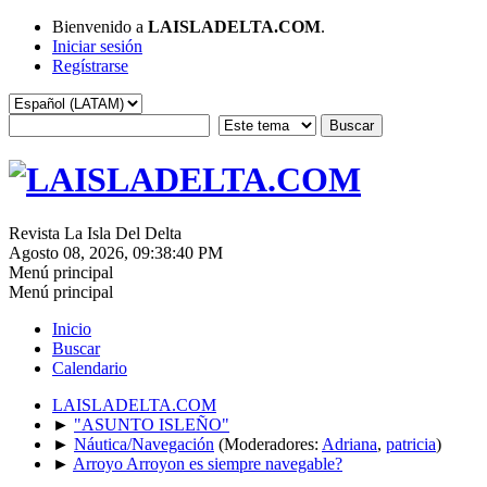
Bienvenido a
LAISLADELTA.COM
.
Iniciar sesión
Regístrarse
Revista La Isla Del Delta
Agosto 08, 2026, 09:38:40 PM
Menú principal
Menú principal
Inicio
Buscar
Calendario
LAISLADELTA.COM
►
"ASUNTO ISLEÑO"
►
Náutica/Navegación
(Moderadores:
Adriana
,
patricia
)
►
Arroyo Arroyon es siempre navegable?