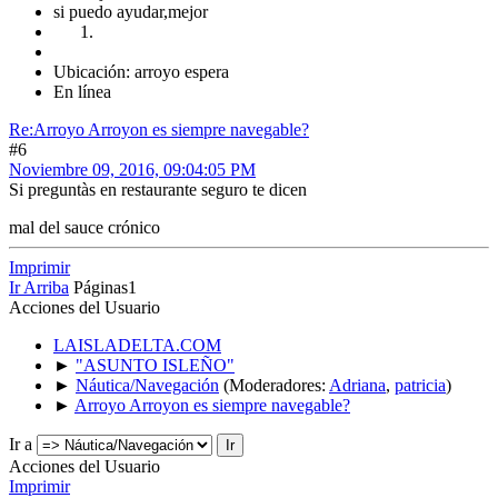
si puedo ayudar,mejor
Ubicación: arroyo espera
En línea
Re:Arroyo Arroyon es siempre navegable?
#6
Noviembre 09, 2016, 09:04:05 PM
Si preguntàs en restaurante seguro te dicen
mal del sauce crónico
Imprimir
Ir Arriba
Páginas
1
Acciones del Usuario
LAISLADELTA.COM
►
"ASUNTO ISLEÑO"
►
Náutica/Navegación
(Moderadores:
Adriana
,
patricia
)
►
Arroyo Arroyon es siempre navegable?
Ir a
Acciones del Usuario
Imprimir