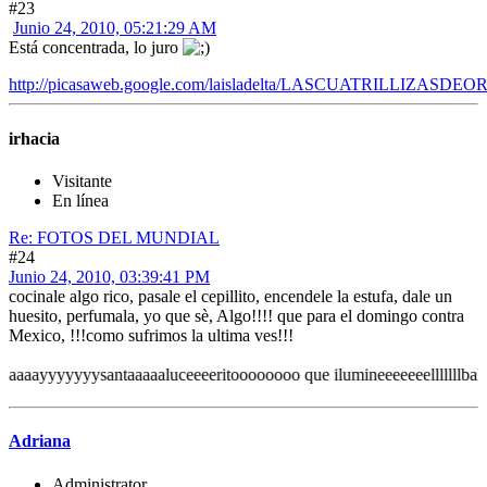
#23
Junio 24, 2010, 05:21:29 AM
Está concentrada, lo juro
http://picasaweb.google.com/laisladelta/LASCUATRILLIZASDEO
irhacia
Visitante
En línea
Re: FOTOS DEL MUNDIAL
#24
Junio 24, 2010, 03:39:41 PM
cocinale algo rico, pasale el cepillito, encendele la estufa, dale un
huesito, perfumala, yo que sè, Algo!!!! que para el domingo contra
Mexico, !!!como sufrimos la ultima ves!!!
yyyysantaaaaaluceeeeritoooooooo que ilumineeeeeeelllllllbalooooooo
Adriana
Administrator