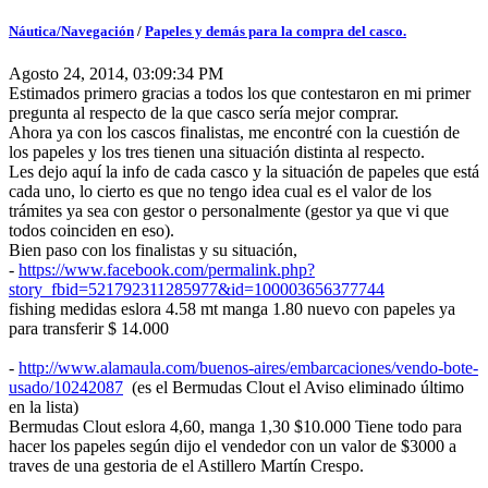
Náutica/Navegación
/
Papeles y demás para la compra del casco.
Agosto 24, 2014, 03:09:34 PM
Estimados primero gracias a todos los que contestaron en mi primer
pregunta al respecto de la que casco sería mejor comprar.
Ahora ya con los cascos finalistas, me encontré con la cuestión de
los papeles y los tres tienen una situación distinta al respecto.
Les dejo aquí la info de cada casco y la situación de papeles que está
cada uno, lo cierto es que no tengo idea cual es el valor de los
trámites ya sea con gestor o personalmente (gestor ya que vi que
todos coinciden en eso).
Bien paso con los finalistas y su situación,
-
https://www.facebook.com/permalink.php?
story_fbid=521792311285977&id=100003656377744
fishing medidas eslora 4.58 mt manga 1.80 nuevo con papeles ya
para transferir $ 14.000
-
http://www.alamaula.com/buenos-aires/embarcaciones/vendo-bote-
usado/10242087
(es el Bermudas Clout el Aviso eliminado último
en la lista)
Bermudas Clout eslora 4,60, manga 1,30 $10.000 Tiene todo para
hacer los papeles según dijo el vendedor con un valor de $3000 a
traves de una gestoria de el Astillero Martín Crespo.