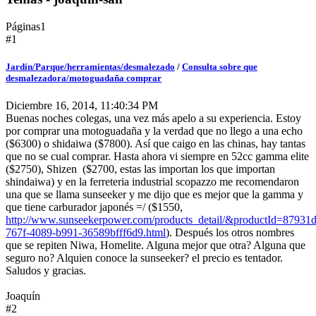
Páginas
1
#1
Jardín/Parque/herramientas/desmalezado
/
Consulta sobre que
desmalezadora/motoguadaña comprar
Diciembre 16, 2014, 11:40:34 PM
Buenas noches colegas, una vez más apelo a su experiencia. Estoy
por comprar una motoguadaña y la verdad que no llego a una echo
($6300) o shidaiwa ($7800). Así que caigo en las chinas, hay tantas
que no se cual comprar. Hasta ahora vi siempre en 52cc gamma elite
($2750), Shizen ($2700, estas las importan los que importan
shindaiwa) y en la ferreteria industrial scopazzo me recomendaron
una que se llama sunseeker y me dijo que es mejor que la gamma y
que tiene carburador japonés =/ ($1550,
http://www.sunseekerpower.com/products_detail/&productId=87931
767f-4089-b991-36589bfff6d9.html
). Después los otros nombres
que se repiten Niwa, Homelite. Alguna mejor que otra? Alguna que
seguro no? Alquien conoce la sunseeker? el precio es tentador.
Saludos y gracias.
Joaquín
#2