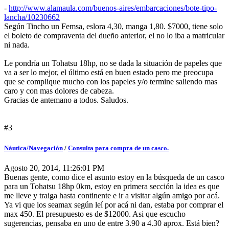
-
http://www.alamaula.com/buenos-aires/embarcaciones/bote-tipo-
lancha/10230662
Según Tincho un Femsa, eslora 4,30, manga 1,80. $7000, tiene solo
el boleto de compraventa del dueño anterior, el no lo iba a matricular
ni nada.
Le pondría un Tohatsu 18hp, no se dada la situación de papeles que
va a ser lo mejor, el último está en buen estado pero me preocupa
que se complique mucho con los papeles y/o termine saliendo mas
caro y con mas dolores de cabeza.
Gracias de antemano a todos. Saludos.
#3
Náutica/Navegación
/
Consulta para compra de un casco.
Agosto 20, 2014, 11:26:01 PM
Buenas gente, como dice el asunto estoy en la búsqueda de un casco
para un Tohatsu 18hp 0km, estoy en primera sección la idea es que
me lleve y traiga hasta continente e ir a visitar algún amigo por acá.
Ya vi que los seamax según leí por acá ni dan, estaba por comprar el
max 450. El presupuesto es de $12000. Asi que escucho
sugerencias, pensaba en uno de entre 3.90 a 4.30 aprox. Está bien?