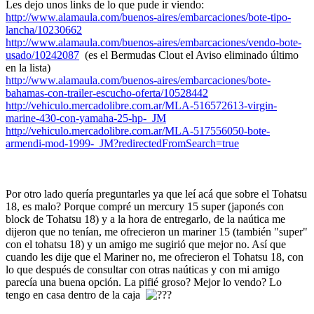
Les dejo unos links de lo que pude ir viendo:
http://www.alamaula.com/buenos-aires/embarcaciones/bote-tipo-
lancha/10230662
http://www.alamaula.com/buenos-aires/embarcaciones/vendo-bote-
usado/10242087
(es el Bermudas Clout el Aviso eliminado último
en la lista)
http://www.alamaula.com/buenos-aires/embarcaciones/bote-
bahamas-con-trailer-escucho-oferta/10528442
http://vehiculo.mercadolibre.com.ar/MLA-516572613-virgin-
marine-430-con-yamaha-25-hp-_JM
http://vehiculo.mercadolibre.com.ar/MLA-517556050-bote-
armendi-mod-1999-_JM?redirectedFromSearch=true
Por otro lado quería preguntarles ya que leí acá que sobre el Tohatsu
18, es malo? Porque compré un mercury 15 super (japonés con
block de Tohatsu 18) y a la hora de entregarlo, de la naútica me
dijeron que no tenían, me ofrecieron un mariner 15 (también "super"
con el tohatsu 18) y un amigo me sugirió que mejor no. Así que
cuando les dije que el Mariner no, me ofrecieron el Tohatsu 18, con
lo que después de consultar con otras naúticas y con mi amigo
parecía una buena opción. La pifié groso? Mejor lo vendo? Lo
tengo en casa dentro de la caja