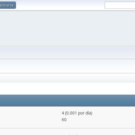
ístrarse
4 (0.001 por día)
60