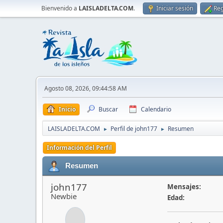
Bienvenido a
LAISLADELTA.COM
.
Iniciar sesión
Reg
Agosto 08, 2026, 09:44:58 AM
Inicio
Buscar
Calendario
LAISLADELTA.COM
Perfil de john177
Resumen
►
►
Información del Perfil
Resumen
john177
Mensajes:
Newbie
Edad: