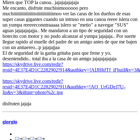
Miren que TOP la canoa.. jajajajajajaja
Me encanto, disfrute muchisimoooooo pero
muchiiiiiiiiiiiiiiiiisiiiiiiiiiiiiimoo ver las caras de los dueños de esas
super casas gigantes cuando un intruso en una canoa reeee islera con
un yumpa reeeeeconntraaaaa islero se "metio" a navegar "SUS"
aguas jajajajajajja.. Me mandaron a un tipo de seguridad con un
botecito con motor y no pudo alcanzar al yumpa jajajaja.. Por suerte
llegue rapido al muelle del padre de un amigo antes de que me bajen
con un antiaereo..:p jajajajjaa
El de seguridad de la garita gritaba para que frene y yo,
desentendido.. total iba a la casa de un amigo jajajajajajaja
https://skydrive.live.com/redir?
resid=4E37E4D1C2282902!914&authkey=!AIJHhfTf_iFhuiI&v=3&i
https://skydrive.live.com/redir?
resid=4E37E4D1C2282902!911&authkey=!AO_UrGDeJ7U-
Iis&v=3&ithint=photo%2c.jpg
disfruten jajaja
giorgio