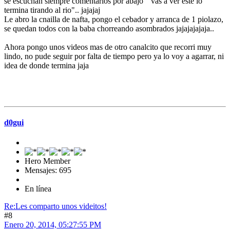
se escuchan siempre comentarios por abajo " vas a ver este lo
termina tirando al rio".. jajajaj
Le abro la cnailla de nafta, pongo el cebador y arranca de 1 piolazo,
se quedan todos con la baba chorreando asombrados jajajajajaja..
Ahora pongo unos videos mas de otro canalcito que recorri muy
lindo, no pude seguir por falta de tiempo pero ya lo voy a agarrar, ni
idea de donde termina jaja
d0gui
Hero Member
Mensajes: 695
En línea
Re:Les comparto unos videitos!
#8
Enero 20, 2014, 05:27:55 PM