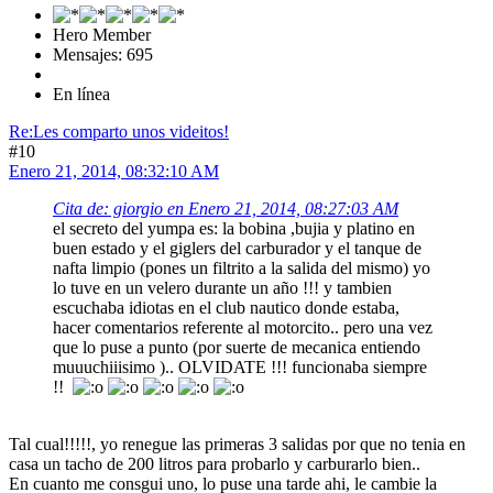
Hero Member
Mensajes: 695
En línea
Re:Les comparto unos videitos!
#10
Enero 21, 2014, 08:32:10 AM
Cita de: giorgio en Enero 21, 2014, 08:27:03 AM
el secreto del yumpa es: la bobina ,bujia y platino en
buen estado y el giglers del carburador y el tanque de
nafta limpio (pones un filtrito a la salida del mismo) yo
lo tuve en un velero durante un año !!! y tambien
escuchaba idiotas en el club nautico donde estaba,
hacer comentarios referente al motorcito.. pero una vez
que lo puse a punto (por suerte de mecanica entiendo
muuuchiiisimo ).. OLVIDATE !!! funcionaba siempre
!!
Tal cual!!!!!, yo renegue las primeras 3 salidas por que no tenia en
casa un tacho de 200 litros para probarlo y carburarlo bien..
En cuanto me consgui uno, lo puse una tarde ahi, le cambie la