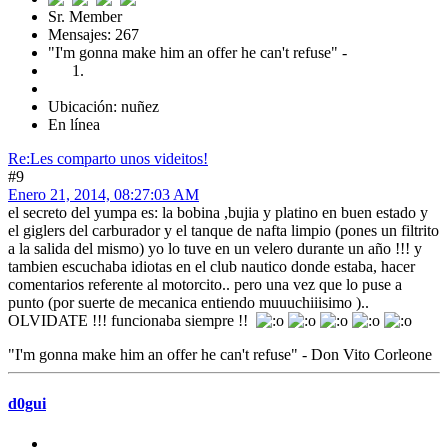
Sr. Member
Mensajes: 267
"I'm gonna make him an offer he can't refuse" -
Ubicación: nuñez
En línea
Re:Les comparto unos videitos!
#9
Enero 21, 2014, 08:27:03 AM
el secreto del yumpa es: la bobina ,bujia y platino en buen estado y
el giglers del carburador y el tanque de nafta limpio (pones un filtrito
a la salida del mismo) yo lo tuve en un velero durante un año !!! y
tambien escuchaba idiotas en el club nautico donde estaba, hacer
comentarios referente al motorcito.. pero una vez que lo puse a
punto (por suerte de mecanica entiendo muuuchiiisimo )..
OLVIDATE !!! funcionaba siempre !!
"I'm gonna make him an offer he can't refuse" - Don Vito Corleone
d0gui