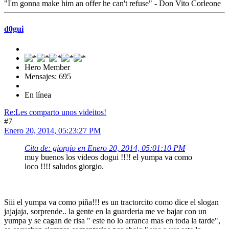
"I'm gonna make him an offer he can't refuse" - Don Vito Corleone
d0gui
Hero Member
Mensajes: 695
En línea
Re:Les comparto unos videitos!
#7
Enero 20, 2014, 05:23:27 PM
Cita de: giorgio en Enero 20, 2014, 05:01:10 PM
muy buenos los videos dogui !!!! el yumpa va como
loco !!!! saludos giorgio.
Siii el yumpa va como piña!!! es un tractorcito como dice el slogan
jajajaja, sorprende.. la gente en la guarderia me ve bajar con un
yumpa y se cagan de risa " este no lo arranca mas en toda la tarde",