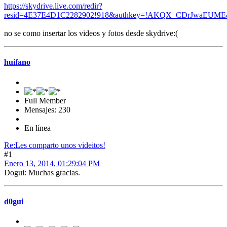
https://skydrive.live.com/redir?
resid=4E37E4D1C2282902!918&authkey=!AKQX_CDrJwaEUME&i
no se como insertar los videos y fotos desde skydrive:(
huifano
Full Member
Mensajes: 230
En línea
Re:Les comparto unos videitos!
#1
Enero 13, 2014, 01:29:04 PM
Dogui: Muchas gracias.
d0gui