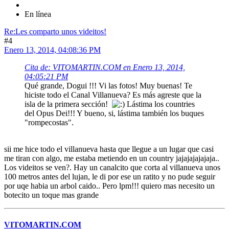
En línea
Re:Les comparto unos videitos!
#4
Enero 13, 2014, 04:08:36 PM
Cita de: VITOMARTIN.COM en Enero 13, 2014,
04:05:21 PM
Qué grande, Dogui !!! Vi las fotos! Muy buenas! Te
hiciste todo el Canal Villanueva? Es más agreste que la
isla de la primera sección!
Lástima los countries
del Opus Dei!!! Y bueno, si, lástima también los buques
"rompecostas".
sii me hice todo el villanueva hasta que llegue a un lugar que casi
me tiran con algo, me estaba metiendo en un country jajajajajajaja..
Los videitos se ven?. Hay un canalcito que corta al villanueva unos
100 metros antes del lujan, le di por ese un ratito y no pude seguir
por uqe habia un arbol caido.. Pero lpm!!! quiero mas necesito un
botecito un toque mas grande
VITOMARTIN.COM