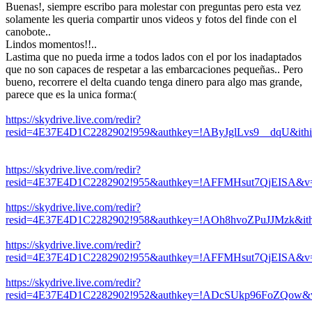
Buenas!, siempre escribo para molestar con preguntas pero esta vez
solamente les queria compartir unos videos y fotos del finde con el
canobote..
Lindos momentos!!..
Lastima que no pueda irme a todos lados con el por los inadaptados
que no son capaces de respetar a las embarcaciones pequeñas.. Pero
bueno, recorrere el delta cuando tenga dinero para algo mas grande,
parece que es la unica forma:(
https://skydrive.live.com/redir?
resid=4E37E4D1C2282902!959&authkey=!AByJglLvs9__dqU&ithi
https://skydrive.live.com/redir?
resid=4E37E4D1C2282902!955&authkey=!AFFMHsut7QjEISA&v=3
https://skydrive.live.com/redir?
resid=4E37E4D1C2282902!958&authkey=!AOh8hvoZPuJJMzk&ith
https://skydrive.live.com/redir?
resid=4E37E4D1C2282902!955&authkey=!AFFMHsut7QjEISA&v=3
https://skydrive.live.com/redir?
resid=4E37E4D1C2282902!952&authkey=!ADcSUkp96FoZQow&v=