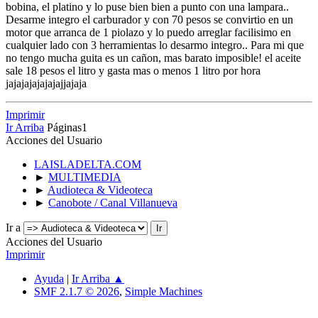
bobina, el platino y lo puse bien bien a punto con una lampara..
Desarme integro el carburador y con 70 pesos se convirtio en un
motor que arranca de 1 piolazo y lo puedo arreglar facilisimo en
cualquier lado con 3 herramientas lo desarmo integro.. Para mi que
no tengo mucha guita es un cañon, mas barato imposible! el aceite
sale 18 pesos el litro y gasta mas o menos 1 litro por hora
jajajajajajajajjajaja
Imprimir
Ir Arriba
Páginas
1
Acciones del Usuario
LAISLADELTA.COM
►
MULTIMEDIA
►
Audioteca & Videoteca
►
Canobote / Canal Villanueva
Ir a
Acciones del Usuario
Imprimir
Ayuda
|
Ir Arriba ▲
SMF 2.1.7 © 2026
,
Simple Machines