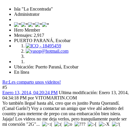
Isla "La Encontrada"
Administrator
Hero Member
Mensajes: 2,917
PUERTO PARANÁ, Escobar
Ubicación: Puerto Paraná, Escobar
En línea
Re:Les comparto unos videitos!
#5
Enero 13, 2014, 04:20:24 PM
Ultima modificación
: Enero 13, 2014,
04:34:18 PM por VITOMARTIN.COM
Yo también llegué hasta ahí, creo que es justito Punta Querandí.
(Canal Garín?) Voy a contactar un amigo que vive ahí adentro del
country para meterme de prepo con una embarcaciòn bien islera.
Jajaja! Los videos no me deja verlos, pero tranquilamente puede ser
mi conexión "2G"...