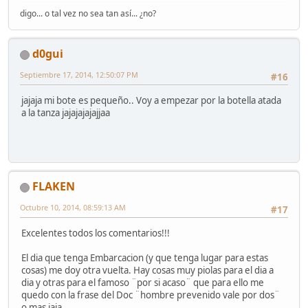
digo... o tal vez no sea tan así... ¿no?
d0gui
Septiembre 17, 2014, 12:50:07 PM
#16
jajaja mi bote es pequeño.. Voy a empezar por la botella atada
a la tanza jajajajajajjaa
FLAKEN
Octubre 10, 2014, 08:59:13 AM
#17
Excelentes todos los comentarios!!!
El dia que tenga Embarcacion (y que tenga lugar para estas
cosas) me doy otra vuelta. Hay cosas muy piolas para el dia a
dia y otras para el famoso ¨por si acaso¨ que para ello me
quedo con la frase del Doc ¨hombre prevenido vale por dos¨
o mas jaja