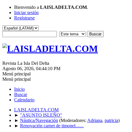
Bienvenido a
LAISLADELTA.COM
.
Iniciar sesión
Regístrarse
Revista La Isla Del Delta
Agosto 06, 2026, 04:44:10 PM
Menú principal
Menú principal
Inicio
Buscar
Calendario
LAISLADELTA.COM
►
"ASUNTO ISLEÑO"
►
Náutica/Navegación
(Moderadores:
Adriana
,
patricia
)
►
Renovación carnet de timonel.......