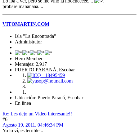
Lo iba a ver, pero se me vino la noocheeeee....
probare mananaaa....
VITOMARTIN.COM
Isla "La Encontrada"
Administrator
Hero Member
Mensajes: 2,917
PUERTO PARANÁ, Escobar
Ubicación: Puerto Paraná, Escobar
En línea
Re: Les dejo un Video Interesante!!
#6
Agosto 19, 2011, 04:46:34 PM
Yo lo ví, es terrible...