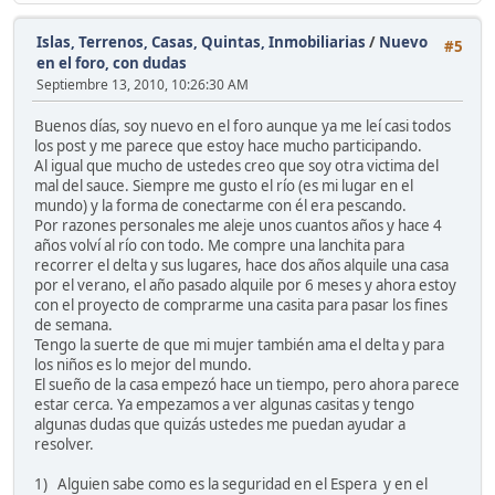
Islas, Terrenos, Casas, Quintas, Inmobiliarias
/
Nuevo
#5
en el foro, con dudas
Septiembre 13, 2010, 10:26:30 AM
Buenos días, soy nuevo en el foro aunque ya me leí casi todos
los post y me parece que estoy hace mucho participando.
Al igual que mucho de ustedes creo que soy otra victima del
mal del sauce. Siempre me gusto el río (es mi lugar en el
mundo) y la forma de conectarme con él era pescando.
Por razones personales me aleje unos cuantos años y hace 4
años volví al río con todo. Me compre una lanchita para
recorrer el delta y sus lugares, hace dos años alquile una casa
por el verano, el año pasado alquile por 6 meses y ahora estoy
con el proyecto de comprarme una casita para pasar los fines
de semana.
Tengo la suerte de que mi mujer también ama el delta y para
los niños es lo mejor del mundo.
El sueño de la casa empezó hace un tiempo, pero ahora parece
estar cerca. Ya empezamos a ver algunas casitas y tengo
algunas dudas que quizás ustedes me puedan ayudar a
resolver.
1) Alguien sabe como es la seguridad en el Espera y en el