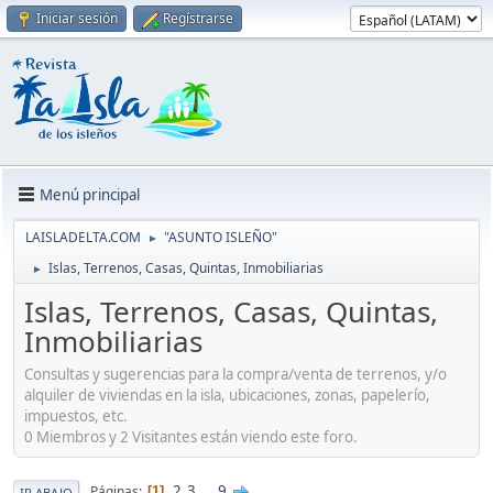
Iniciar sesión
Regístrarse
Menú principal
LAISLADELTA.COM
"ASUNTO ISLEÑO"
►
Islas, Terrenos, Casas, Quintas, Inmobiliarias
►
Islas, Terrenos, Casas, Quintas,
Inmobiliarias
Consultas y sugerencias para la compra/venta de terrenos, y/o
alquiler de viviendas en la isla, ubicaciones, zonas, papelerío,
impuestos, etc.
0 Miembros y 2 Visitantes están viendo este foro.
2
3
...
9
Páginas
1
IR ABAJO