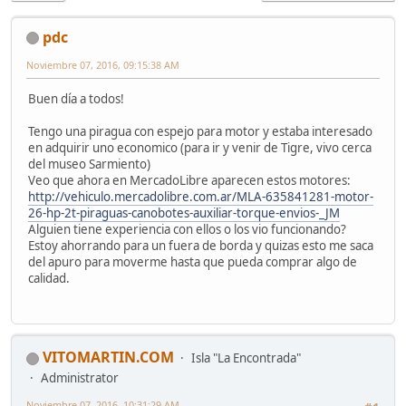
pdc
Noviembre 07, 2016, 09:15:38 AM
Buen día a todos!
Tengo una piragua con espejo para motor y estaba interesado
en adquirir uno economico (para ir y venir de Tigre, vivo cerca
del museo Sarmiento)
Veo que ahora en MercadoLibre aparecen estos motores:
http://vehiculo.mercadolibre.com.ar/MLA-635841281-motor-
26-hp-2t-piraguas-canobotes-auxiliar-torque-envios-_JM
Alguien tiene experiencia con ellos o los vio funcionando?
Estoy ahorrando para un fuera de borda y quizas esto me saca
del apuro para moverme hasta que pueda comprar algo de
calidad.
VITOMARTIN.COM
Isla "La Encontrada"
Administrator
Noviembre 07, 2016, 10:31:29 AM