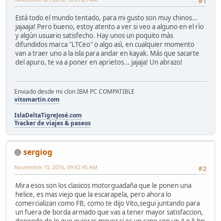
#1
Está todo el mundo tentado, para mi gusto son muy chinos...
jajaaja! Pero bueno, estoy atento a ver si veo a alguno en el rìo
y algùn usuario satisfecho. Hay unos un poquito màs
difundidos marca "LTCeo" o algo asì, en cualquier momento
van a traer uno a la isla para andar en kayak. Más que sacarte
del apuro, te va a poner en aprietos... jajaja! Un abrazo!
Enviado desde mi clon IBM PC COMPATIBLE
vitomartin.com
IslaDeltaTigreJosé.com
Tracker de viajes & paseos
sergiog
Noviembre 10, 2016, 09:42:45 AM
#2
Mira esos son los clasicos motorguadaña que le ponen una
helice, es mas viejo que la escarapela, pero ahora lo
comercializan como FB, como te dijo Vito,segui juntando para
un fuera de borda armado que vas a tener mayor satisfaccion,