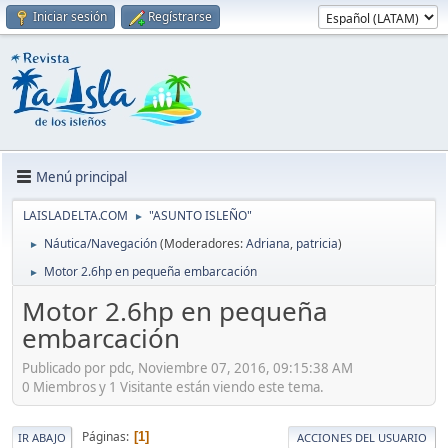
Iniciar sesión
Regístrarse
Menú principal
LAISLADELTA.COM
"ASUNTO ISLEÑO"
►
Náutica/Navegación
(Moderadores:
Adriana
,
patricia
)
►
Motor 2.6hp en pequeña embarcación
►
Motor 2.6hp en pequeña
embarcación
Publicado por pdc, Noviembre 07, 2016, 09:15:38 AM
0 Miembros y 1 Visitante están viendo este tema.
Páginas
1
IR ABAJO
ACCIONES DEL USUARIO