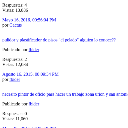
Respuestas: 4
Vistas: 13,886
Mayo 16, 2016, 09:56:04 PM
por
Cactus
pulidor y plastificador de pisos "el pelado" alguien lo conoce??
Publicado por
fbider
Respuestas: 2
Vistas: 12,034
Agosto 16, 2015, 08:09:34 PM
por
fbider
necesito pintor de oficio para hacer un trabajo zona urion y san antoni
Publicado por
fbider
Respuestas: 0
Vistas: 11,060