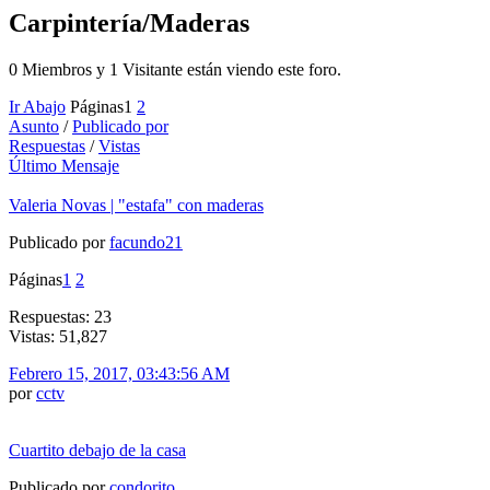
Carpintería/Maderas
0 Miembros y 1 Visitante están viendo este foro.
Ir Abajo
Páginas
1
2
Asunto
/
Publicado por
Respuestas
/
Vistas
Último Mensaje
Valeria Novas | "estafa" con maderas
Publicado por
facundo21
Páginas
1
2
Respuestas: 23
Vistas: 51,827
Febrero 15, 2017, 03:43:56 AM
por
cctv
Cuartito debajo de la casa
Publicado por
condorito