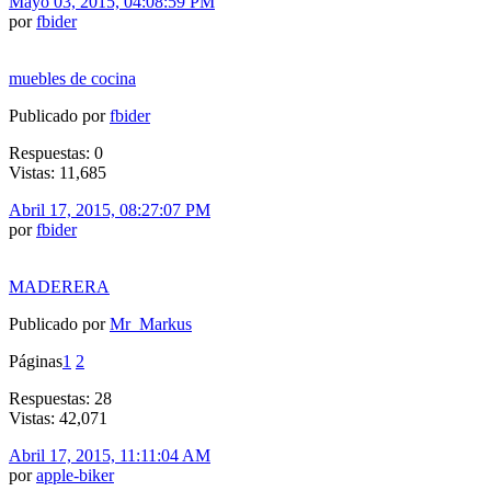
Mayo 03, 2015, 04:08:59 PM
por
fbider
muebles de cocina
Publicado por
fbider
Respuestas: 0
Vistas: 11,685
Abril 17, 2015, 08:27:07 PM
por
fbider
MADERERA
Publicado por
Mr_Markus
Páginas
1
2
Respuestas: 28
Vistas: 42,071
Abril 17, 2015, 11:11:04 AM
por
apple-biker