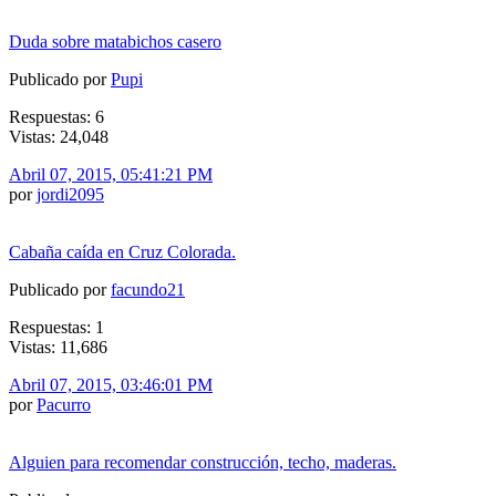
Duda sobre matabichos casero
Publicado por
Pupi
Respuestas: 6
Vistas: 24,048
Abril 07, 2015, 05:41:21 PM
por
jordi2095
Cabaña caída en Cruz Colorada.
Publicado por
facundo21
Respuestas: 1
Vistas: 11,686
Abril 07, 2015, 03:46:01 PM
por
Pacurro
Alguien para recomendar construcción, techo, maderas.