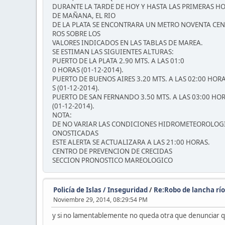
DURANTE LA TARDE DE HOY Y HASTA LAS PRIMERAS H
DE MAÑANA, EL RIO
DE LA PLATA SE ENCONTRARA UN METRO NOVENTA CE
ROS SOBRE LOS
VALORES INDICADOS EN LAS TABLAS DE MAREA.
SE ESTIMAN LAS SIGUIENTES ALTURAS:
PUERTO DE LA PLATA 2.90 MTS. A LAS 01:0
0 HORAS (01-12-2014).
PUERTO DE BUENOS AIRES 3.20 MTS. A LAS 02:00 HOR
S (01-12-2014).
PUERTO DE SAN FERNANDO 3.50 MTS. A LAS 03:00 HO
(01-12-2014).
NOTA:
DE NO VARIAR LAS CONDICIONES HIDROMETEOROLOG
ONOSTICADAS
ESTE ALERTA SE ACTUALIZARA A LAS 21:00 HORAS.
CENTRO DE PREVENCION DE CRECIDAS
SECCION PRONOSTICO MAREOLOGICO
Policía de Islas / Inseguridad
/
Re:Robo de lancha río
Noviembre 29, 2014, 08:29:54 PM
y si no lamentablemente no queda otra que denunciar qu