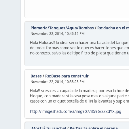
Plomería/Tanques/Agua/Bombas
/
Re:ducha en el 
Noviembre 22, 2014, 10:46:15 PM
Hola Holucas!! lo ideal seria hacer una bajada del tanq
de todas formas como vos lo queres hacer tenes que enc
no conozco, salvo las del tipo filtro de pileta que tienen 
Bases
/
Re:Base para construir
Noviembre 22, 2014, 10:38:28 PM
Hola!! si esa es la cagada de la madera, por eso la hice 
bloque, con madera si la casa pesa mas en alguna parte 
casos con un criquet botella de 6 TN la levantas y suplem
http://imageshack.com/a/img907/3596/SZxdYX.jpg
¡Mostrá tu rancho!
/
Re:Casita sobre el parana