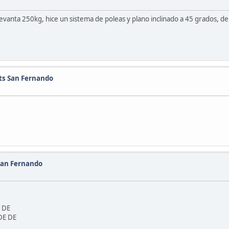
 levanta 250kg, hice un sistema de poleas y plano inclinado a 45 grados,
ts San Fernando
San Fernando
 DE
DE DE