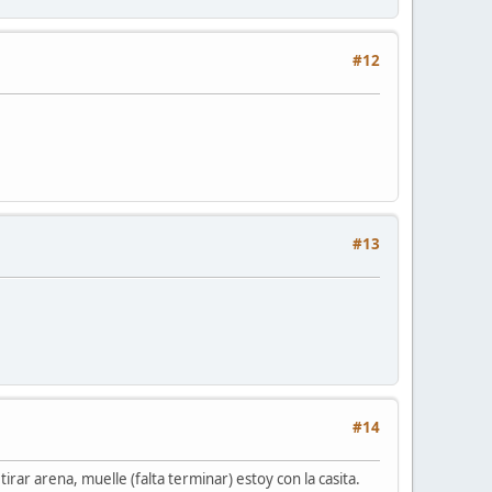
#12
#13
#14
ar arena, muelle (falta terminar) estoy con la casita.