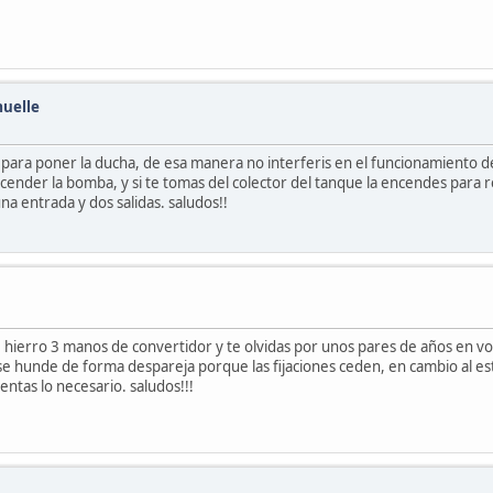
muelle
ue para poner la ducha, de esa manera no interferis en el funcionamiento 
ender la bomba, y si te tomas del colector del tanque la encendes para r
una entrada y dos salidas. saludos!!
de hierro 3 manos de convertidor y te olvidas por unos pares de años en vol
se hunde de forma despareja porque las fijaciones ceden, en cambio al est
entas lo necesario. saludos!!!