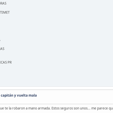
ORAS
NTIMET
A
RAS
ICAS PR
 capitán y vuelta mala
e te la robaron a mano armada. Estos seguros son unos... me parece que 